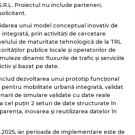
.R.L. Proiectul nu include parteneri,
olicitant.
alidarea unui model conceptual inovativ de
integrată, prin activități de cercetare
nivelului de maturitate tehnologică de la TRL
rităților publice locale și operatorilor de
uleze dinamic fluxurile de trafic și serviciile
ctiv și bazat pe date.
includ dezvoltarea unui prototip funcțional
 pentru mobilitate urbană integrată, validat
enarii de simulare validate cu date reale
a cel puțin 2 seturi de date structurate în
arența, inovarea și reutilizarea datelor în
2.2025, iar perioada de implementare este de