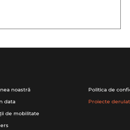
unea noastră
Politica de confi
n data
Proiecte derula
ții de mobilitate
ers