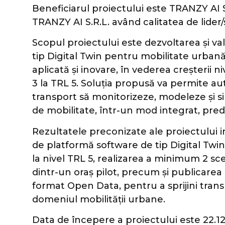
Beneficiarul proiectului este TRANZY AI S
TRANZY AI S.R.L. având calitatea de lider/s
Scopul proiectului este dezvoltarea și v
tip Digital Twin pentru mobilitate urbană 
aplicată și inovare, în vederea creșterii 
3 la TRL 5. Soluția propusă va permite auto
transport să monitorizeze, modeleze și sim
de mobilitate, într-un mod integrat, predi
Rezultatele preconizate ale proiectului 
de platformă software de tip Digital Twin
la nivel TRL 5, realizarea a minimum 2 sc
dintr-un oraș pilot, precum și publicarea 
format Open Data, pentru a sprijini transp
domeniul mobilității urbane.
Data de începere a proiectului este 22.1