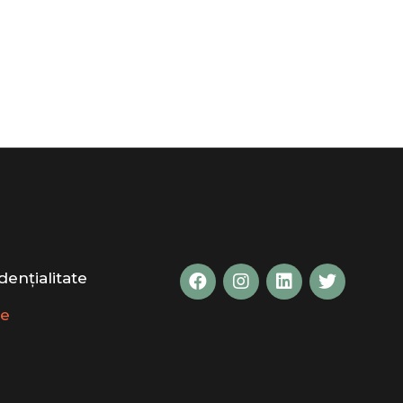
dențialitate
te