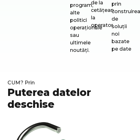
de la
prin
program,
cetățean
construire
alte
la
de
politici
operator
soluții
operaționale
noi
sau
bazate
ultimele
pe date
noutăți.
CUM? Prin
Puterea datelor
deschise