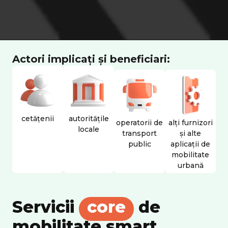
Actori implicați și beneficiari:
cetățenii
autoritățile
operatorii de
alți furnizori
locale
transport
și alte
public
aplicații de
mobilitate
urbană
Servicii
core
de
mobilitate smart