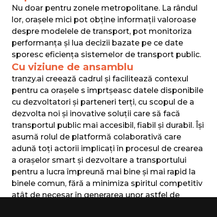
Nu doar pentru zonele metropolitane. La rândul
lor, orașele mici pot obține informații valoroase
despre modelele de transport, pot monitoriza
performanța și lua decizii bazate pe ce date
sporesc eficiența sistemelor de transport public.
Cu viziune de ansamblu
tranzy.ai creează cadrul și facilitează contexul
pentru ca orașele sӑ împӑrtӑşeascӑ datele disponibile
cu dezvoltatori şi parteneri terţi, cu scopul de a
dezvolta noi și inovative soluții care să facă
transportul public mai accesibil, fiabil și durabil. Își
asumă rolul de platformă colaborativă care
adună toţi actorii implicați în procesul de crearea
a orașelor smart și dezvoltare a transportului
pentru a lucra împreună mai bine și mai rapid la
binele comun, fără a minimiza spiritul competitiv
atât de necesar în generarea unor astfel de
soluții.