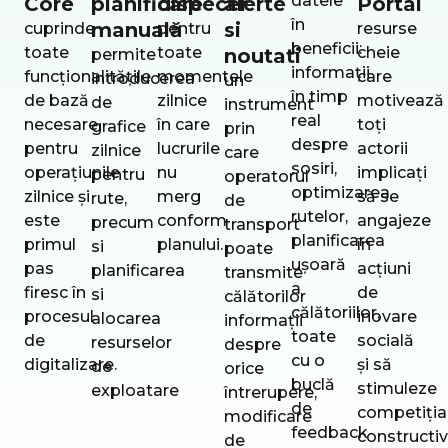
datele
Core
planificare
dispecer
alerte
Portal
în
manuală
si
cuprinde
pentru
resurse
beneficii:
toate
toate
cheie
noutati
permite
informații
funcționalitățile
momentele
care
introducerea
un
în timp
de bază
zilnice
motivează
de
instrument
real
necesare
în care
toți
grafice
prin
despre
pentru
lucrurile
actorii
zilnice
care
sosiri,
operațiunile
nu
implicați
pentru
operatorul
optimizarea
zilnice și
merg
să se
rute,
de
rutelor,
este
conform
angajeze
precum
transport
planificarea
primul
planului.
în
si
poate
ușoară
pas
acțiuni
planificarea
transmite
a
firesc în
de
si
călătorilor
călătoriilor,
procesul
inovare
alocarea
informaţii
toate
de
socială
resurselor
despre
cu o
digitalizare.
și să
de
orice
buclă
stimuleze
exploatare
întrerupere,
de
competiția
modificare
feedback
constructi
de