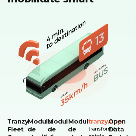
Tranzy
Modulul
Modul
Modul
tranzy.app
Open
Fleet
de
de
de
Data
transformă